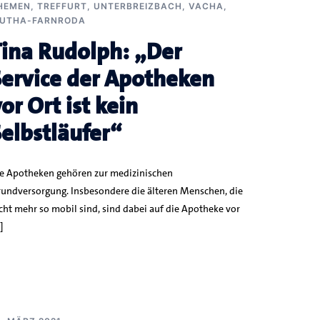
HEMEN
,
TREFFURT
,
UNTERBREIZBACH
,
VACHA
,
UTHA-FARNRODA
Tina Rudolph: „Der
Service der Apotheken
or Ort ist kein
Selbstläufer“
e Apotheken gehören zur medizinischen
undversorgung. Insbesondere die älteren Menschen, die
cht mehr so mobil sind, sind dabei auf die Apotheke vor
]