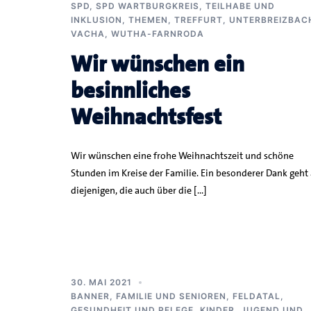
SPD
,
SPD WARTBURGKREIS
,
TEILHABE UND
INKLUSION
,
THEMEN
,
TREFFURT
,
UNTERBREIZBAC
VACHA
,
WUTHA-FARNRODA
Wir wünschen ein
besinnliches
Weihnachtsfest
Wir wünschen eine frohe Weihnachtszeit und schöne
Stunden im Kreise der Familie. Ein besonderer Dank geht
diejenigen, die auch über die […]
30. MAI 2021
BANNER
,
FAMILIE UND SENIOREN
,
FELDATAL
,
GESUNDHEIT UND PFLEGE
,
KINDER, JUGEND UND