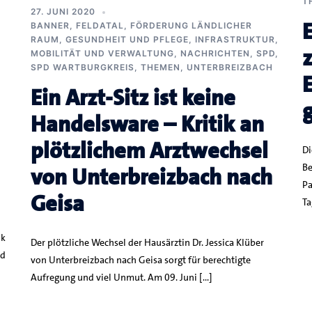
T
27. JUNI 2020
BANNER
,
FELDATAL
,
FÖRDERUNG LÄNDLICHER
RAUM
,
GESUNDHEIT UND PFLEGE
,
INFRASTRUKTUR,
MOBILITÄT UND VERWALTUNG
,
NACHRICHTEN
,
SPD
,
SPD WARTBURGKREIS
,
THEMEN
,
UNTERBREIZBACH
Ein Arzt-Sitz ist keine
Handelsware – Kritik an
plötzlichem Arztwechsel
Di
Be
von Unterbreizbach nach
Pa
Geisa
Ta
ik
Der plötzliche Wechsel der Hausärztin Dr. Jessica Klüber
ad
von Unterbreizbach nach Geisa sorgt für berechtigte
Aufregung und viel Unmut. Am 09. Juni […]