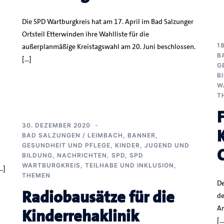
Die SPD Wartburgkreis hat am 17. April im Bad Salzunger
Ortsteil Etterwinden ihre Wahlliste für die
1
außerplanmäßige Kreistagswahl am 20. Juni beschlossen.
B
[…]
G
B
W
T
30. DEZEMBER 2020
BAD SALZUNGEN / LEIMBACH
,
BANNER
,
GESUNDHEIT UND PFLEGE
,
KINDER, JUGEND UND
BILDUNG
,
NACHRICHTEN
,
SPD
,
SPD
WARTBURGKREIS
,
TEILHABE UND INKLUSION
,
…]
THEMEN
De
Radiobausätze für die
de
An
Kinderrehaklinik
[…