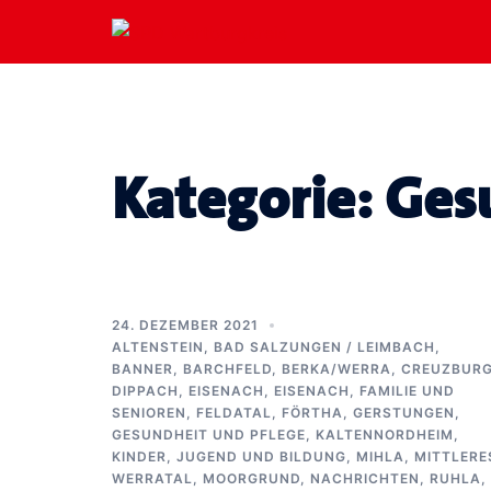
Zum
Inhalt
springen
Kategorie:
Ges
24. DEZEMBER 2021
ALTENSTEIN
,
BAD SALZUNGEN / LEIMBACH
,
BANNER
,
BARCHFELD
,
BERKA/WERRA
,
CREUZBUR
DIPPACH
,
EISENACH
,
EISENACH
,
FAMILIE UND
SENIOREN
,
FELDATAL
,
FÖRTHA
,
GERSTUNGEN
,
GESUNDHEIT UND PFLEGE
,
KALTENNORDHEIM
,
KINDER, JUGEND UND BILDUNG
,
MIHLA
,
MITTLERE
WERRATAL
,
MOORGRUND
,
NACHRICHTEN
,
RUHLA
,