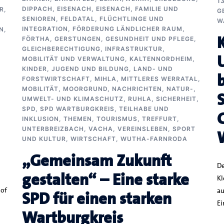
1
DIPPACH
,
EISENACH
,
EISENACH
,
FAMILIE UND
,
G
SENIOREN
,
FELDATAL
,
FLÜCHTLINGE UND
W
INTEGRATION
,
FÖRDERUNG LÄNDLICHER RAUM
,
N,
FÖRTHA
,
GERSTUNGEN
,
GESUNDHEIT UND PFLEGE
,
GLEICHBERECHTIGUNG
,
INFRASTRUKTUR,
MOBILITÄT UND VERWALTUNG
,
KALTENNORDHEIM
,
KINDER, JUGEND UND BILDUNG
,
LAND- UND
FORSTWIRTSCHAFT
,
MIHLA
,
MITTLERES WERRATAL
,
MOBILITÄT
,
MOORGRUND
,
NACHRICHTEN
,
NATUR-,
UMWELT- UND KLIMASCHUTZ
,
RUHLA
,
SICHERHEIT
,
SPD
,
SPD WARTBURGKREIS
,
TEILHABE UND
INKLUSION
,
THEMEN
,
TOURISMUS
,
TREFFURT
,
UNTERBREIZBACH
,
VACHA
,
VEREINSLEBEN, SPORT
UND KULTUR
,
WIRTSCHAFT
,
WUTHA-FARNRODA
„Gemeinsam Zukunft
De
gestalten“ – Eine starke
Kl
Hof
au
SPD für einen starken
Ei
Wartburgkreis