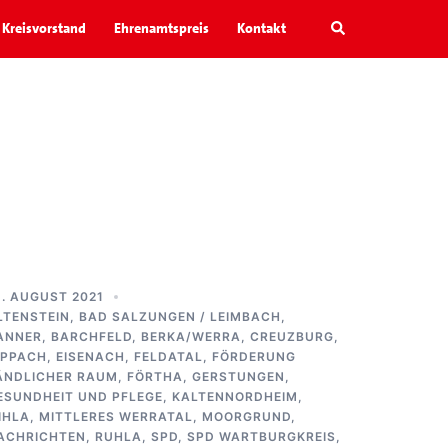
Search
Kreisvorstand
Ehrenamtspreis
Kontakt
1. AUGUST 2021
LTENSTEIN
,
BAD SALZUNGEN / LEIMBACH
,
ANNER
,
BARCHFELD
,
BERKA/WERRA
,
CREUZBURG
,
IPPACH
,
EISENACH
,
FELDATAL
,
FÖRDERUNG
ÄNDLICHER RAUM
,
FÖRTHA
,
GERSTUNGEN
,
ESUNDHEIT UND PFLEGE
,
KALTENNORDHEIM
,
IHLA
,
MITTLERES WERRATAL
,
MOORGRUND
,
ACHRICHTEN
,
RUHLA
,
SPD
,
SPD WARTBURGKREIS
,