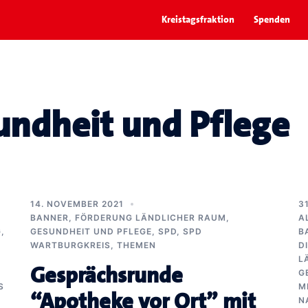
Kreistagsfraktion
Spenden
undheit und Pflege
14. NOVEMBER 2021
3
BANNER
,
FÖRDERUNG LÄNDLICHER RAUM
,
A
G
,
GESUNDHEIT UND PFLEGE
,
SPD
,
SPD
B
WARTBURGKREIS
,
THEMEN
D
L
Gesprächsrunde
G
S
M
“Apotheke vor Ort” mit
N