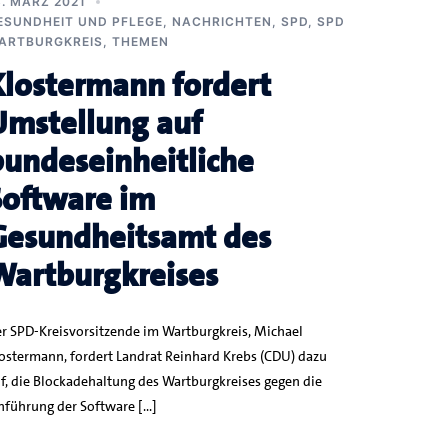
3. MÄRZ 2021
ESUNDHEIT UND PFLEGE
,
NACHRICHTEN
,
SPD
,
SPD
ARTBURGKREIS
,
THEMEN
Klostermann fordert
Umstellung auf
bundeseinheitliche
Software im
Gesundheitsamt des
Wartburgkreises
r SPD-Kreisvorsitzende im Wartburgkreis, Michael
ostermann, fordert Landrat Reinhard Krebs (CDU) dazu
f, die Blockadehaltung des Wartburgkreises gegen die
nführung der Software […]