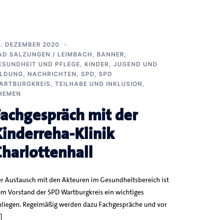
8. DEZEMBER 2020
AD SALZUNGEN / LEIMBACH
,
BANNER
,
ESUNDHEIT UND PFLEGE
,
KINDER, JUGEND UND
ILDUNG
,
NACHRICHTEN
,
SPD
,
SPD
ARTBURGKREIS
,
TEILHABE UND INKLUSION
,
HEMEN
Fachgespräch mit der
Kinderreha-Klinik
Charlottenhall
r Austausch mit den Akteuren im Gesundheitsbereich ist
m Vorstand der SPD Wartburgkreis ein wichtiges
liegen. Regelmäßig werden dazu Fachgespräche und vor
]