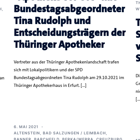
T
Bundestagsabgeordneter
H
,
W
Tina Rudolph und
Entscheidungsträgern der
Thüringer Apotheker
v
Vertreter aus der Thüringer Apothekenlandschaft trafen
sich mit Lokalpolitikern und der SPD
Di
Bundestagsabgeordneten Tina Rudolph am 29.10.2021 im
 an
Gr
Thüringer Apothekerhaus in Erfurt. […]
ni
[…
6. MAI 2021
ALTENSTEIN
,
BAD SALZUNGEN / LEIMBACH
,
BANNER
,
BARCHFELD
,
BERKA/WERRA
,
CREUZBURG
,