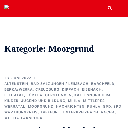
Zum
Search
Tog
Inhalt
men
springen
Kategorie:
Moorgrund
23. JUNI 2022
ALTENSTEIN
,
BAD SALZUNGEN / LEIMBACH
,
BARCHFELD
,
BERKA/WERRA
,
CREUZBURG
,
DIPPACH
,
EISENACH
,
FELDATAL
,
FÖRTHA
,
GERSTUNGEN
,
KALTENNORDHEIM
,
KINDER, JUGEND UND BILDUNG
,
MIHLA
,
MITTLERES
WERRATAL
,
MOORGRUND
,
NACHRICHTEN
,
RUHLA
,
SPD
,
SPD
WARTBURGKREIS
,
TREFFURT
,
UNTERBREIZBACH
,
VACHA
,
WUTHA-FARNRODA