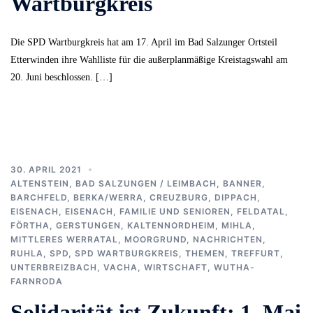
Wartburgkreis
Die SPD Wartburgkreis hat am 17. April im Bad Salzunger Ortsteil
Etterwinden ihre Wahlliste für die außerplanmäßige Kreistagswahl am
20. Juni beschlossen. […]
30. APRIL 2021
ALTENSTEIN
,
BAD SALZUNGEN / LEIMBACH
,
BANNER
,
BARCHFELD
,
BERKA/WERRA
,
CREUZBURG
,
DIPPACH
,
EISENACH
,
EISENACH
,
FAMILIE UND SENIOREN
,
FELDATAL
,
FÖRTHA
,
GERSTUNGEN
,
KALTENNORDHEIM
,
MIHLA
,
MITTLERES WERRATAL
,
MOORGRUND
,
NACHRICHTEN
,
RUHLA
,
SPD
,
SPD WARTBURGKREIS
,
THEMEN
,
TREFFURT
,
UNTERBREIZBACH
,
VACHA
,
WIRTSCHAFT
,
WUTHA-
FARNRODA
Solidarität ist Zukunft: 1. Mai