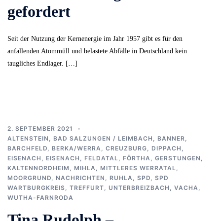
gefordert
Seit der Nutzung der Kernenergie im Jahr 1957 gibt es für den
anfallenden Atommüll und belastete Abfälle in Deutschland kein
taugliches Endlager. […]
2. SEPTEMBER 2021
ALTENSTEIN
,
BAD SALZUNGEN / LEIMBACH
,
BANNER
,
BARCHFELD
,
BERKA/WERRA
,
CREUZBURG
,
DIPPACH
,
EISENACH
,
EISENACH
,
FELDATAL
,
FÖRTHA
,
GERSTUNGEN
,
KALTENNORDHEIM
,
MIHLA
,
MITTLERES WERRATAL
,
MOORGRUND
,
NACHRICHTEN
,
RUHLA
,
SPD
,
SPD
WARTBURGKREIS
,
TREFFURT
,
UNTERBREIZBACH
,
VACHA
,
WUTHA-FARNRODA
Tina Rudolph –