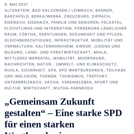
6. MAI 2021
ALTENSTEIN
,
BAD SALZUNGEN / LEIMBACH
,
BANNER
,
BARCHFELD
,
BERKA/WERRA
,
CREUZBURG
,
DIPPACH
,
EISENACH
,
EISENACH
,
FAMILIE UND SENIOREN
,
FELDATAL
,
FLÜCHTLINGE UND INTEGRATION
,
FÖRDERUNG LÄNDLICHER
RAUM
,
FÖRTHA
,
GERSTUNGEN
,
GESUNDHEIT UND PFLEGE
,
GLEICHBERECHTIGUNG
,
INFRASTRUKTUR, MOBILITÄT UND
VERWALTUNG
,
KALTENNORDHEIM
,
KINDER, JUGEND UND
BILDUNG
,
LAND- UND FORSTWIRTSCHAFT
,
MIHLA
,
MITTLERES WERRATAL
,
MOBILITÄT
,
MOORGRUND
,
NACHRICHTEN
,
NATUR-, UMWELT- UND KLIMASCHUTZ
,
RUHLA
,
SICHERHEIT
,
SPD
,
SPD WARTBURGKREIS
,
TEILHABE
UND INKLUSION
,
THEMEN
,
TOURISMUS
,
TREFFURT
,
UNTERBREIZBACH
,
VACHA
,
VEREINSLEBEN, SPORT UND
KULTUR
,
WIRTSCHAFT
,
WUTHA-FARNRODA
„Gemeinsam Zukunft
gestalten“ – Eine starke SPD
für einen starken