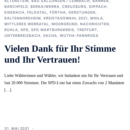
ALTENSTEIN
,
BAD SALZUNGEN / LEIMBACH
,
BANNER
,
BARCHFELD
,
BERKA/WERRA
,
CREUZBURG
,
DIPPACH
,
EISENACH
,
FELDATAL
,
FÖRTHA
,
GERSTUNGEN
,
KALTENNORDHEIM
,
KREISTAGSWAHL 2021
,
MIHLA
,
MITTLERES WERRATAL
,
MOORGRUND
,
NACHRICHTEN
,
RUHLA
,
SPD
,
SPD WARTBURGKREIS
,
TREFFURT
,
UNTERBREIZBACH
,
VACHA
,
WUTHA-FARNRODA
Vielen Dank für Ihr Stimme
und Ihr Vertrauen!
Liebe Wählerinnen und Wähler, wir bedanken uns für Ihr Vertrauen und
fast 20.000 Stimmen. Die SPD-Liste hat einen Zuwachs von 2 Mandaten
[…]
31. MAI 2021