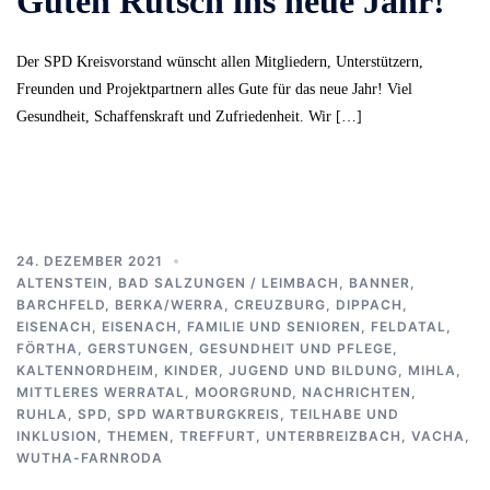
Guten Rutsch ins neue Jahr!
Der SPD Kreisvorstand wünscht allen Mitgliedern, Unterstützern,
Freunden und Projektpartnern alles Gute für das neue Jahr! Viel
Gesundheit, Schaffenskraft und Zufriedenheit. Wir […]
24. DEZEMBER 2021
ALTENSTEIN
,
BAD SALZUNGEN / LEIMBACH
,
BANNER
,
BARCHFELD
,
BERKA/WERRA
,
CREUZBURG
,
DIPPACH
,
EISENACH
,
EISENACH
,
FAMILIE UND SENIOREN
,
FELDATAL
,
FÖRTHA
,
GERSTUNGEN
,
GESUNDHEIT UND PFLEGE
,
KALTENNORDHEIM
,
KINDER, JUGEND UND BILDUNG
,
MIHLA
,
MITTLERES WERRATAL
,
MOORGRUND
,
NACHRICHTEN
,
RUHLA
,
SPD
,
SPD WARTBURGKREIS
,
TEILHABE UND
INKLUSION
,
THEMEN
,
TREFFURT
,
UNTERBREIZBACH
,
VACHA
,
WUTHA-FARNRODA