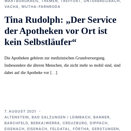
WARTBURGKREIS
,
THEMEN
,
TREFFURT
,
UNTERBREIZBACH
,
VACHA
,
WUTHA-FARNRODA
Tina Rudolph: „Der Service
der Apotheken vor Ort ist
kein Selbstläufer“
Die Apotheken gehören zur medizinischen Grundversorgung.
Insbesondere die älteren Menschen, die nicht mehr so mobil sind, sind
dabei auf die Apotheke vor […]
7. AUGUST 2021
ALTENSTEIN
,
BAD SALZUNGEN / LEIMBACH
,
BANNER
,
BARCHFELD
,
BERKA/WERRA
,
CREUZBURG
,
DIPPACH
,
EISENACH
,
EISENACH
,
FELDATAL
,
FÖRTHA
,
GERSTUNGEN
,