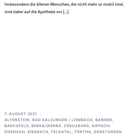
Insbesondere die älteren Menschen, die nicht mehr so mobil sind,
sind dabei auf die Apotheke vor […]
7. AUGUST 2021
ALTENSTEIN
,
BAD SALZUNGEN / LEIMBACH
,
BANNER
,
BARCHFELD
,
BERKA/WERRA
,
CREUZBURG
,
DIPPACH
,
EISENACH
,
EISENACH
,
FELDATAL
,
FÖRTHA
,
GERSTUNGEN
,