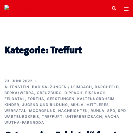
Zum
Search
Tog
Inhalt
men
springen
Kategorie:
Treffurt
23. JUNI 2022
ALTENSTEIN
,
BAD SALZUNGEN / LEIMBACH
,
BARCHFELD
,
BERKA/WERRA
,
CREUZBURG
,
DIPPACH
,
EISENACH
,
FELDATAL
,
FÖRTHA
,
GERSTUNGEN
,
KALTENNORDHEIM
,
KINDER, JUGEND UND BILDUNG
,
MIHLA
,
MITTLERES
WERRATAL
,
MOORGRUND
,
NACHRICHTEN
,
RUHLA
,
SPD
,
SPD
WARTBURGKREIS
,
TREFFURT
,
UNTERBREIZBACH
,
VACHA
,
WUTHA-FARNRODA