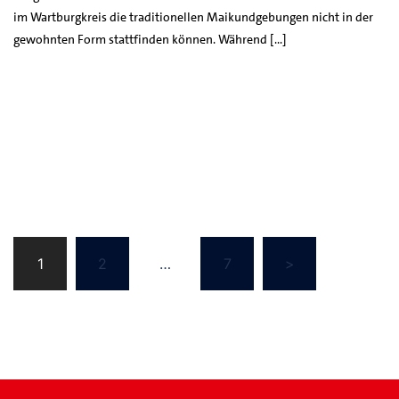
im Wartburgkreis die traditionellen Maikundgebungen nicht in der
gewohnten Form stattfinden können. Während […]
Seitennummerierung
1
2
…
7
>
der
Beiträge