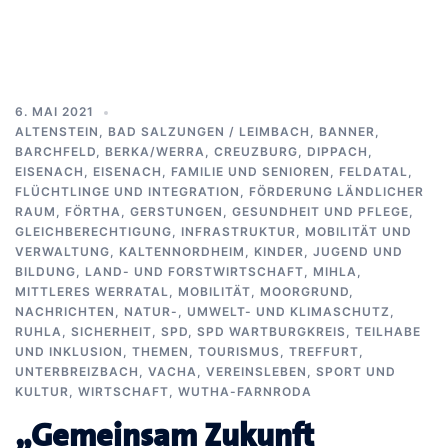
6. MAI 2021
ALTENSTEIN
,
BAD SALZUNGEN / LEIMBACH
,
BANNER
,
BARCHFELD
,
BERKA/WERRA
,
CREUZBURG
,
DIPPACH
,
EISENACH
,
EISENACH
,
FAMILIE UND SENIOREN
,
FELDATAL
,
FLÜCHTLINGE UND INTEGRATION
,
FÖRDERUNG LÄNDLICHER
RAUM
,
FÖRTHA
,
GERSTUNGEN
,
GESUNDHEIT UND PFLEGE
,
GLEICHBERECHTIGUNG
,
INFRASTRUKTUR, MOBILITÄT UND
VERWALTUNG
,
KALTENNORDHEIM
,
KINDER, JUGEND UND
BILDUNG
,
LAND- UND FORSTWIRTSCHAFT
,
MIHLA
,
MITTLERES WERRATAL
,
MOBILITÄT
,
MOORGRUND
,
NACHRICHTEN
,
NATUR-, UMWELT- UND KLIMASCHUTZ
,
RUHLA
,
SICHERHEIT
,
SPD
,
SPD WARTBURGKREIS
,
TEILHABE
UND INKLUSION
,
THEMEN
,
TOURISMUS
,
TREFFURT
,
UNTERBREIZBACH
,
VACHA
,
VEREINSLEBEN, SPORT UND
KULTUR
,
WIRTSCHAFT
,
WUTHA-FARNRODA
„Gemeinsam Zukunft