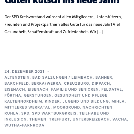
Guten Rutsch ins neue Jahr!
Der SPD Kreisvorstand wünscht allen Mitgliedern, Unterstützern,
Freunden und Projektpartnern alles Gute für das neue Jahr! Viel
Gesundheit, Schaffenskraft und Zufriedenheit. Wir […]
24. DEZEMBER 2021
ALTENSTEIN
,
BAD SALZUNGEN / LEIMBACH
,
BANNER
,
BARCHFELD
,
BERKA/WERRA
,
CREUZBURG
,
DIPPACH
,
EISENACH
,
EISENACH
,
FAMILIE UND SENIOREN
,
FELDATAL
,
FÖRTHA
,
GERSTUNGEN
,
GESUNDHEIT UND PFLEGE
,
KALTENNORDHEIM
,
KINDER, JUGEND UND BILDUNG
,
MIHLA
,
MITTLERES WERRATAL
,
MOORGRUND
,
NACHRICHTEN
,
RUHLA
,
SPD
,
SPD WARTBURGKREIS
,
TEILHABE UND
INKLUSION
,
THEMEN
,
TREFFURT
,
UNTERBREIZBACH
,
VACHA
,
WUTHA-FARNRODA