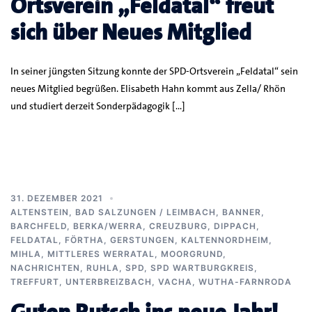
Ortsverein „Feldatal“ freut
sich über Neues Mitglied
In seiner jüngsten Sitzung konnte der SPD-Ortsverein „Feldatal“ sein
neues Mitglied begrüßen. Elisabeth Hahn kommt aus Zella/ Rhön
und studiert derzeit Sonderpädagogik […]
31. DEZEMBER 2021
ALTENSTEIN
,
BAD SALZUNGEN / LEIMBACH
,
BANNER
,
BARCHFELD
,
BERKA/WERRA
,
CREUZBURG
,
DIPPACH
,
FELDATAL
,
FÖRTHA
,
GERSTUNGEN
,
KALTENNORDHEIM
,
MIHLA
,
MITTLERES WERRATAL
,
MOORGRUND
,
NACHRICHTEN
,
RUHLA
,
SPD
,
SPD WARTBURGKREIS
,
TREFFURT
,
UNTERBREIZBACH
,
VACHA
,
WUTHA-FARNRODA