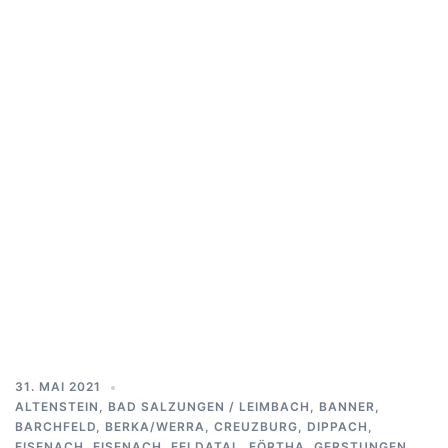
31. MAI 2021
ALTENSTEIN
,
BAD SALZUNGEN / LEIMBACH
,
BANNER
,
BARCHFELD
,
BERKA/WERRA
,
CREUZBURG
,
DIPPACH
,
EISENACH
,
EISENACH
,
FELDATAL
,
FÖRTHA
,
GERSTUNGEN
,