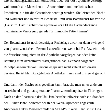
Die Bundestagskandidatin konstatiert: „Die Vor-Ort-Apotheke versorgt
wohnortnah alle Menschen mit Arzneimitteln und medizinischen
Produkten, die für die Gesundheit benötigt werden. Sie leistet den Nacht-
und Notdienst und liefert im Bedarfsfall mit dem Botendienst bis vor die
‚Haustür‘. Damit sichert die Apotheke vor Ort die flächendeckende
medizinische Versorgung gerade für immobile Patient:innen“.
Der Botendienst ist nach derzeitiger Rechtslage zwar nur dann zwingend
von pharmazeutischem Personal auszuführen, wenn bei Rx-Arzneimitteln
die Verschreibung nicht in der Apotheke vorgelegen hat oder keine
Beratung zum Arzneimittel statt­gefunden hat. Dennoch sorgt sich
Rudolph angesichts von Personalengpässen nicht zuletzt um diesen
Service. Ihr ist klar: Ausgebildete Apotheker:innen sind dringend gesucht.
Und damit der Nachwuchs gedeihen kann, brauche man unter anderem
ausreichend und gut ausgestattete Pharmaziestudienplätze in Thüringen.
Doch an der Pharmazie der Uni Jena bestehe teilweise noch ein Standard
der 1970er Jahre, berichtet der in der Werra-Apotheke angestellte
Apotheker Lukas Messerschmidt der SPD-Politikerin. Und so ist Tina