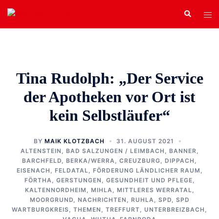
Zum
Search
Tog
Inhalt
men
springen
Tina Rudolph: „Der Service
der Apotheken vor Ort ist
kein Selbstläufer“
BY
MAIK KLOTZBACH
31. AUGUST 2021
ALTENSTEIN
,
BAD SALZUNGEN / LEIMBACH
,
BANNER
,
BARCHFELD
,
BERKA/WERRA
,
CREUZBURG
,
DIPPACH
,
EISENACH
,
FELDATAL
,
FÖRDERUNG LÄNDLICHER RAUM
,
FÖRTHA
,
GERSTUNGEN
,
GESUNDHEIT UND PFLEGE
,
KALTENNORDHEIM
,
MIHLA
,
MITTLERES WERRATAL
,
MOORGRUND
,
NACHRICHTEN
,
RUHLA
,
SPD
,
SPD
WARTBURGKREIS
,
THEMEN
,
TREFFURT
,
UNTERBREIZBACH
,