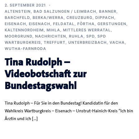
2. SEPTEMBER 2021
ALTENSTEIN
,
BAD SALZUNGEN / LEIMBACH
,
BANNER
,
BARCHFELD
,
BERKA/WERRA
,
CREUZBURG
,
DIPPACH
,
EISENACH
,
EISENACH
,
FELDATAL
,
FÖRTHA
,
GERSTUNGEN
,
KALTENNORDHEIM
,
MIHLA
,
MITTLERES WERRATAL
,
MOORGRUND
,
NACHRICHTEN
,
RUHLA
,
SPD
,
SPD
WARTBURGKREIS
,
TREFFURT
,
UNTERBREIZBACH
,
VACHA
,
WUTHA-FARNRODA
Tina Rudolph –
Videobotschaft zur
Bundestagswahl
Tina Rudolph – Für Sie in den Bundestag! Kandidatin für den
Wahlkreis Wartburgkreis – Eisenach – Unstrut-Hainich-Kreis “Ich bin
Ärztin und ich […]