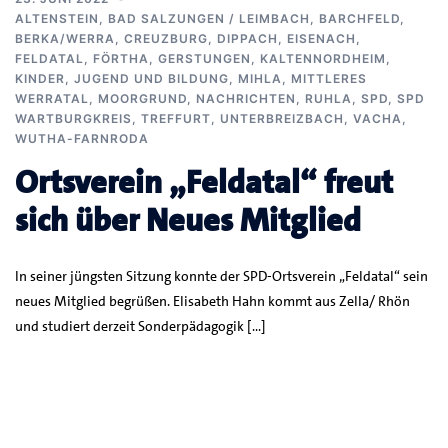
ALTENSTEIN
,
BAD SALZUNGEN / LEIMBACH
,
BARCHFELD
,
BERKA/WERRA
,
CREUZBURG
,
DIPPACH
,
EISENACH
,
FELDATAL
,
FÖRTHA
,
GERSTUNGEN
,
KALTENNORDHEIM
,
KINDER, JUGEND UND BILDUNG
,
MIHLA
,
MITTLERES
WERRATAL
,
MOORGRUND
,
NACHRICHTEN
,
RUHLA
,
SPD
,
SPD
WARTBURGKREIS
,
TREFFURT
,
UNTERBREIZBACH
,
VACHA
,
WUTHA-FARNRODA
Ortsverein „Feldatal“ freut
sich über Neues Mitglied
In seiner jüngsten Sitzung konnte der SPD-Ortsverein „Feldatal“ sein
neues Mitglied begrüßen. Elisabeth Hahn kommt aus Zella/ Rhön
und studiert derzeit Sonderpädagogik […]