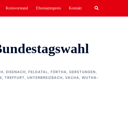
Search
Kreisvorstand
Ehrenamtspreis
Kontakt
Bundestagswahl
CH
,
EISENACH
,
FELDATAL
,
FÖRTHA
,
GERSTUNGEN
,
S
,
TREFFURT
,
UNTERBREIZBACH
,
VACHA
,
WUTHA-