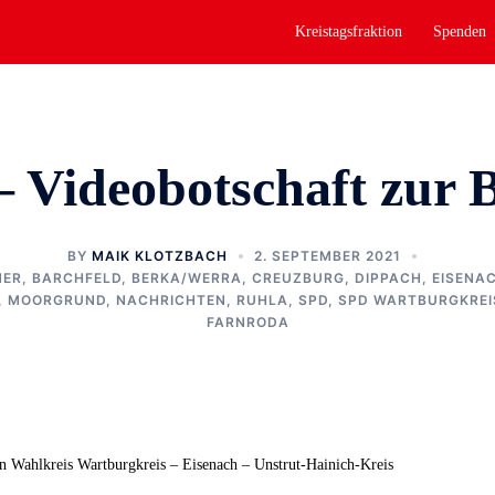
Kreistagsfraktion
Spenden
– Videobotschaft zur 
BY
MAIK KLOTZBACH
2. SEPTEMBER 2021
NER
,
BARCHFELD
,
BERKA/WERRA
,
CREUZBURG
,
DIPPACH
,
EISENA
,
MOORGRUND
,
NACHRICHTEN
,
RUHLA
,
SPD
,
SPD WARTBURGKREI
FARNRODA
n Wahlkreis Wartburgkreis – Eisenach – Unstrut-Hainich-Kreis