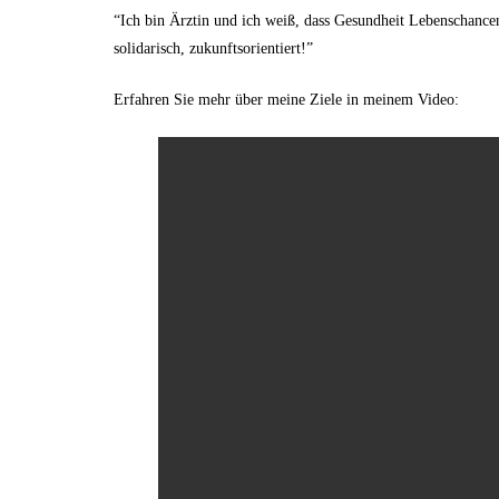
“Ich bin Ärztin und ich weiß, dass Gesundheit Lebenschancen
solidarisch, zukunftsorientiert!”
Erfahren Sie mehr über meine Ziele in meinem Video: