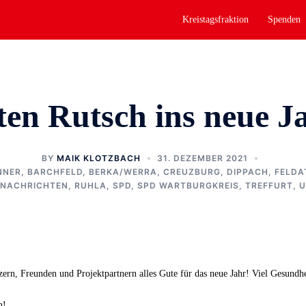
Kreistagsfraktion
Spenden
en Rutsch ins neue J
BY
MAIK KLOTZBACH
31. DEZEMBER 2021
NNER
,
BARCHFELD
,
BERKA/WERRA
,
CREUZBURG
,
DIPPACH
,
FELDA
NACHRICHTEN
,
RUHLA
,
SPD
,
SPD WARTBURGKREIS
,
TREFFURT
,
U
ern, Freunden und Projektpartnern alles Gute für das neue Jahr! Viel Gesundhe
n!