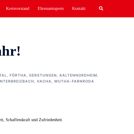
Search
Kreisvorstand
Ehrenamtspreis
Kontakt
ahr!
TAL
,
FÖRTHA
,
GERSTUNGEN
,
KALTENNORDHEIM
,
NTERBREIZBACH
,
VACHA
,
WUTHA-FARNRODA
it, Schaffenskraft und Zufriedenheit.