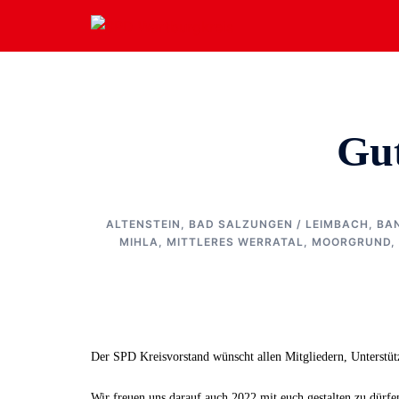
Zum
Inhalt
springen
Gut
ALTENSTEIN
,
BAD SALZUNGEN / LEIMBACH
,
BA
MIHLA
,
MITTLERES WERRATAL
,
MOORGRUND
,
Der SPD Kreisvorstand wünscht allen Mitgliedern, Unterstütz
Wir freuen uns darauf auch 2022 mit euch gestalten zu dürfe