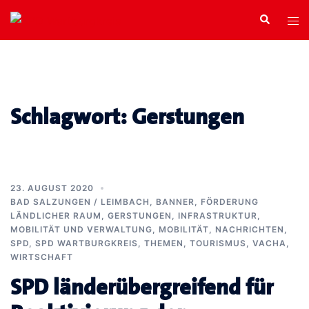
Zum
Search
Tog
Inhalt
men
springen
Schlagwort:
Gerstungen
23. AUGUST 2020
BAD SALZUNGEN / LEIMBACH
,
BANNER
,
FÖRDERUNG
LÄNDLICHER RAUM
,
GERSTUNGEN
,
INFRASTRUKTUR,
MOBILITÄT UND VERWALTUNG
,
MOBILITÄT
,
NACHRICHTEN
,
SPD
,
SPD WARTBURGKREIS
,
THEMEN
,
TOURISMUS
,
VACHA
,
WIRTSCHAFT
SPD länderübergreifend für