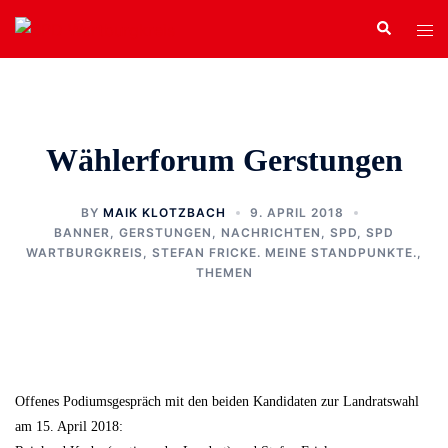
Zum
Search
Tog
Inhalt
men
springen
Wählerforum Gerstungen
BY
MAIK KLOTZBACH
9. APRIL 2018
BANNER
,
GERSTUNGEN
,
NACHRICHTEN
,
SPD
,
SPD
WARTBURGKREIS
,
STEFAN FRICKE. MEINE STANDPUNKTE.
,
THEMEN
Offenes Podiumsgespräch mit den beiden Kandidaten zur Landratswahl
am 15. April 2018: