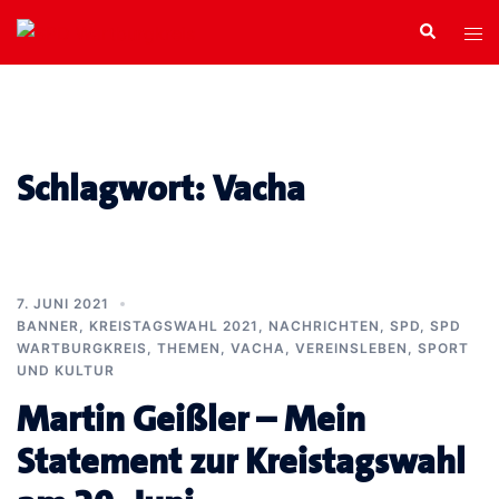
Zum
Search
Tog
Inhalt
men
springen
Schlagwort:
Vacha
7. JUNI 2021
BANNER
,
KREISTAGSWAHL 2021
,
NACHRICHTEN
,
SPD
,
SPD
WARTBURGKREIS
,
THEMEN
,
VACHA
,
VEREINSLEBEN, SPORT
UND KULTUR
Martin Geißler – Mein
Statement zur Kreistagswahl