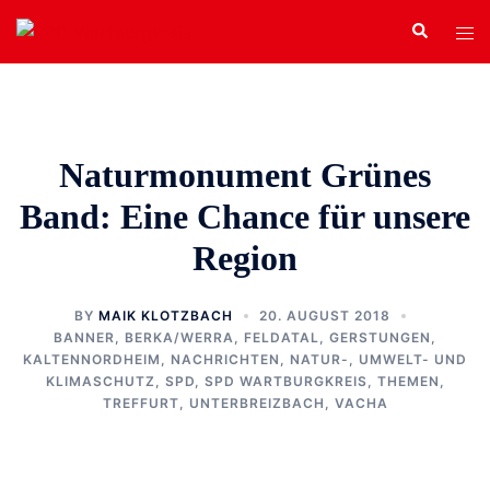
Zum
Search
Tog
Inhalt
men
springen
Naturmonument Grünes
Band: Eine Chance für unsere
Region
BY
MAIK KLOTZBACH
20. AUGUST 2018
BANNER
,
BERKA/WERRA
,
FELDATAL
,
GERSTUNGEN
,
KALTENNORDHEIM
,
NACHRICHTEN
,
NATUR-, UMWELT- UND
KLIMASCHUTZ
,
SPD
,
SPD WARTBURGKREIS
,
THEMEN
,
TREFFURT
,
UNTERBREIZBACH
,
VACHA