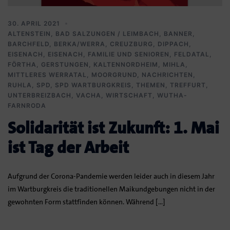
30. APRIL 2021
ALTENSTEIN
,
BAD SALZUNGEN / LEIMBACH
,
BANNER
,
BARCHFELD
,
BERKA/WERRA
,
CREUZBURG
,
DIPPACH
,
EISENACH
,
EISENACH
,
FAMILIE UND SENIOREN
,
FELDATAL
,
FÖRTHA
,
GERSTUNGEN
,
KALTENNORDHEIM
,
MIHLA
,
MITTLERES WERRATAL
,
MOORGRUND
,
NACHRICHTEN
,
RUHLA
,
SPD
,
SPD WARTBURGKREIS
,
THEMEN
,
TREFFURT
,
UNTERBREIZBACH
,
VACHA
,
WIRTSCHAFT
,
WUTHA-
FARNRODA
Solidarität ist Zukunft: 1. Mai
ist Tag der Arbeit
Aufgrund der Corona-Pandemie werden leider auch in diesem Jahr
im Wartburgkreis die traditionellen Maikundgebungen nicht in der
gewohnten Form stattfinden können. Während […]