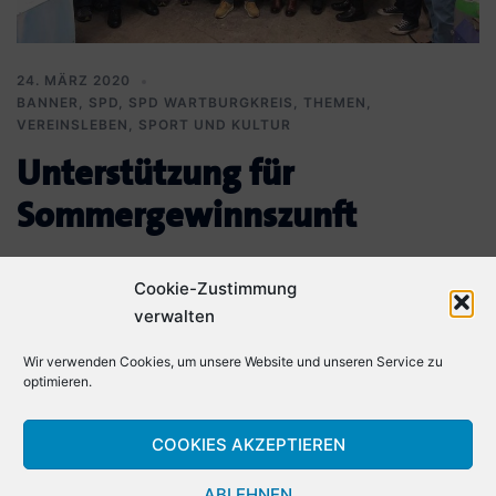
24. MÄRZ 2020
BANNER
,
SPD
,
SPD WARTBURGKREIS
,
THEMEN
,
VEREINSLEBEN, SPORT UND KULTUR
Unterstützung für
Sommergewinnszunft
Für Vereine und Organisationen ist es derzeit keine einfache Zeit.
Cookie-Zustimmung
Alle Veranstaltungen müssen verschoben oder abgesagt werden.
verwalten
Nicht selten bleiben hohe Kosten […]
Wir verwenden Cookies, um unsere Website und unseren Service zu
optimieren.
COOKIES AKZEPTIEREN
ABLEHNEN