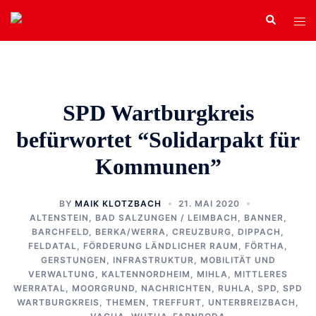
Zum
Search
Tog
Inhalt
men
springen
SPD Wartburgkreis
befürwortet “Solidarpakt für
Kommunen”
BY
MAIK KLOTZBACH
21. MAI 2020
ALTENSTEIN
,
BAD SALZUNGEN / LEIMBACH
,
BANNER
,
BARCHFELD
,
BERKA/WERRA
,
CREUZBURG
,
DIPPACH
,
FELDATAL
,
FÖRDERUNG LÄNDLICHER RAUM
,
FÖRTHA
,
GERSTUNGEN
,
INFRASTRUKTUR, MOBILITÄT UND
VERWALTUNG
,
KALTENNORDHEIM
,
MIHLA
,
MITTLERES
WERRATAL
,
MOORGRUND
,
NACHRICHTEN
,
RUHLA
,
SPD
,
SPD
WARTBURGKREIS
,
THEMEN
,
TREFFURT
,
UNTERBREIZBACH
,