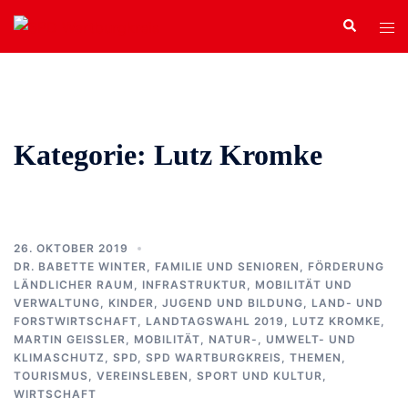
Zum
Search
Tog
Inhalt
men
springen
Kategorie:
Lutz Kromke
26. OKTOBER 2019
DR. BABETTE WINTER
,
FAMILIE UND SENIOREN
,
FÖRDERUNG
LÄNDLICHER RAUM
,
INFRASTRUKTUR, MOBILITÄT UND
VERWALTUNG
,
KINDER, JUGEND UND BILDUNG
,
LAND- UND
FORSTWIRTSCHAFT
,
LANDTAGSWAHL 2019
,
LUTZ KROMKE
,
MARTIN GEISSLER
,
MOBILITÄT
,
NATUR-, UMWELT- UND
KLIMASCHUTZ
,
SPD
,
SPD WARTBURGKREIS
,
THEMEN
,
TOURISMUS
,
VEREINSLEBEN, SPORT UND KULTUR
,
WIRTSCHAFT