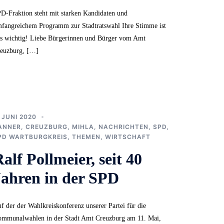
D-Fraktion steht mit starken Kandidaten und
fangreichem Programm zur Stadtratswahl Ihre Stimme ist
s wichtig! Liebe Bürgerinnen und Bürger vom Amt
euzburg, […]
. JUNI 2020
ANNER
,
CREUZBURG
,
MIHLA
,
NACHRICHTEN
,
SPD
,
PD WARTBURGKREIS
,
THEMEN
,
WIRTSCHAFT
alf Pollmeier, seit 40
Jahren in der SPD
f der der Wahlkreiskonferenz unserer Partei für die
mmunalwahlen in der Stadt Amt Creuzburg am 11. Mai,