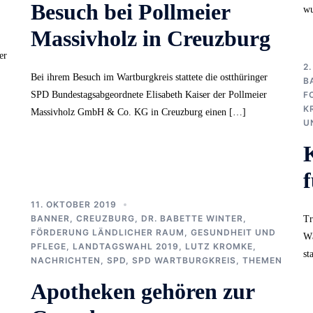
Besuch bei Pollmeier
wu
Massivholz in Creuzburg
er
2
Bei ihrem Besuch im Wartburgkreis stattete die ostthüringer
B
SPD Bundestagsabgeordnete Elisabeth Kaiser der Pollmeier
F
K
Massivholz GmbH & Co. KG in Creuzburg einen […]
U
f
11. OKTOBER 2019
BANNER
,
CREUZBURG
,
DR. BABETTE WINTER
,
Tr
FÖRDERUNG LÄNDLICHER RAUM
,
GESUNDHEIT UND
Wä
PFLEGE
,
LANDTAGSWAHL 2019
,
LUTZ KROMKE
,
st
NACHRICHTEN
,
SPD
,
SPD WARTBURGKREIS
,
THEMEN
Apotheken gehören zur