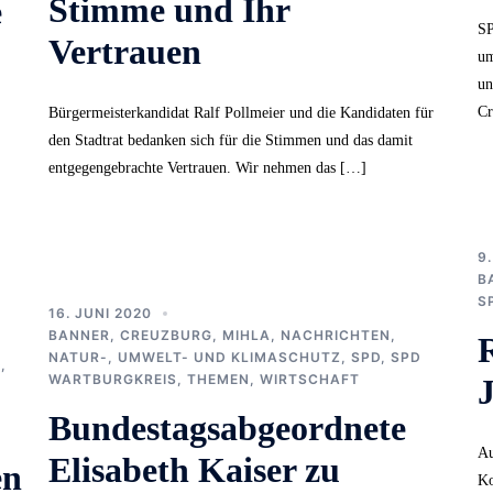
Stimme und Ihr
e
SP
Vertrauen
um
un
Cr
Bürgermeisterkandidat Ralf Pollmeier und die Kandidaten für
den Stadtrat bedanken sich für die Stimmen und das damit
entgegengebrachte Vertrauen. Wir nehmen das […]
9
B
S
16. JUNI 2020
BANNER
,
CREUZBURG
,
MIHLA
,
NACHRICHTEN
,
R
NATUR-, UMWELT- UND KLIMASCHUTZ
,
SPD
,
SPD
D
,
WARTBURGKREIS
,
THEMEN
,
WIRTSCHAFT
Bundestagsabgeordnete
Au
Elisabeth Kaiser zu
en
Ko