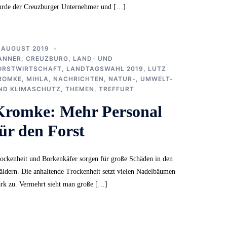
rde der Creuzburger Unternehmer und […]
. AUGUST 2019
ANNER
,
CREUZBURG
,
LAND- UND
ORSTWIRTSCHAFT
,
LANDTAGSWAHL 2019
,
LUTZ
ROMKE
,
MIHLA
,
NACHRICHTEN
,
NATUR-, UMWELT-
ND KLIMASCHUTZ
,
THEMEN
,
TREFFURT
Kromke: Mehr Personal
ür den Forst
ockenheit und Borkenkäfer sorgen für große Schäden in den
ldern. Die anhaltende Trockenheit setzt vielen Nadelbäumen
ark zu. Vermehrt sieht man große […]