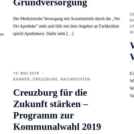
Grundversorgung
2
Die Medizinische Versorgung mit Arzneimitteln durch die „Vor
B
Ort Apotheke“ steht und fällt mit dem Angebot an Fachkräften
U
W
sprich Apothekern. Dafür steht […]
ere
14. MAI 2019
Ei
BANNER
,
CREUZBURG
,
NACHRICHTEN
Wi
Wa
Creuzburg für die
Vo
Zukunft stärken –
Programm zur
Kommunalwahl 2019