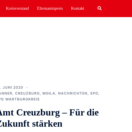
Search
Kreisvorstand
Ehrenamtspreis
Kontakt
1. JUNI 2020
ANNER
,
CREUZBURG
,
MIHLA
,
NACHRICHTEN
,
SPD
,
PD WARTBURGKREIS
Amt Creuzburg – Für die
Zukunft stärken