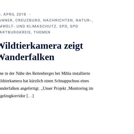
5. APRIL 2019
ANNER
,
CREUZBURG
,
NACHRICHTEN
,
NATUR-,
MWELT- UND KLIMASCHUTZ
,
SPD
,
SPD
ARTBURGKREIS
,
THEMEN
Wildtierkamera zeigt
Wanderfalken
ne in der Nähe des Reitenberges bei Mihla installierte
ldtierkamera hat kürzlich einen Schnappschuss eines
nderfalken angefertigt. „Unser Projekt ,Monitoring im
gelzugkorridor […]