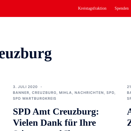
Kreistagsfraktion
Spenden
euzburg
3. JULI 2020
2
BANNER
,
CREUZBURG
,
MIHLA
,
NACHRICHTEN
,
SPD
,
B
SPD WARTBURGKREIS
S
SPD Amt Creuzburg:
Vielen Dank für Ihre