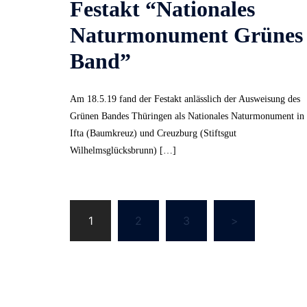
Festakt “Nationales
Naturmonument Grünes
Band”
Am 18.5.19 fand der Festakt anlässlich der Ausweisung des
Grünen Bandes Thüringen als Nationales Naturmonument in
Ifta (Baumkreuz) und Creuzburg (Stiftsgut
Wilhelmsglücksbrunn) […]
Seitennummerieru
1
2
3
>
der
Beiträge