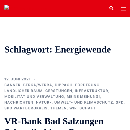
Zum
Search
Tog
Inhalt
men
springen
Schlagwort:
Energiewende
12. JUNI 2021
BANNER
,
BERKA/WERRA
,
DIPPACH
,
FÖRDERUNG
LÄNDLICHER RAUM
,
GERSTUNGEN
,
INFRASTRUKTUR,
MOBILITÄT UND VERWALTUNG
,
MEINE MEINUNG!
,
NACHRICHTEN
,
NATUR-, UMWELT- UND KLIMASCHUTZ
,
SPD
,
SPD WARTBURGKREIS
,
THEMEN
,
WIRTSCHAFT
VR-Bank Bad Salzungen