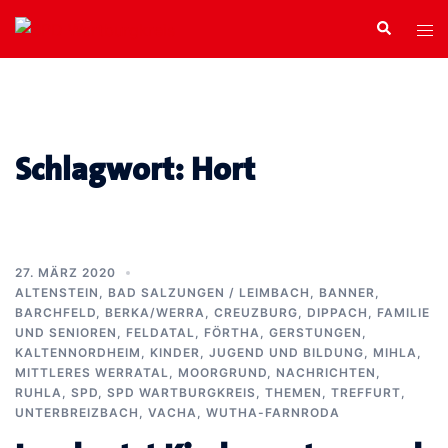
Zum
Search
Tog
Inhalt
men
springen
Schlagwort:
Hort
27. MÄRZ 2020
ALTENSTEIN
,
BAD SALZUNGEN / LEIMBACH
,
BANNER
,
BARCHFELD
,
BERKA/WERRA
,
CREUZBURG
,
DIPPACH
,
FAMILIE
UND SENIOREN
,
FELDATAL
,
FÖRTHA
,
GERSTUNGEN
,
KALTENNORDHEIM
,
KINDER, JUGEND UND BILDUNG
,
MIHLA
,
MITTLERES WERRATAL
,
MOORGRUND
,
NACHRICHTEN
,
RUHLA
,
SPD
,
SPD WARTBURGKREIS
,
THEMEN
,
TREFFURT
,
UNTERBREIZBACH
,
VACHA
,
WUTHA-FARNRODA