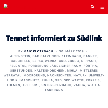
Zum
Search
Tog
Inhalt
men
springen
Tennet informiert zu Südlink
BY
MAIK KLOTZBACH
30. MÄRZ 2019
ALTENSTEIN
,
BAD SALZUNGEN / LEIMBACH
,
BANNER
,
BARCHFELD
,
BERKA/WERRA
,
CREUZBURG
,
DIPPACH
,
FELDATAL
,
FÖRDERUNG LÄNDLICHER RAUM
,
FÖRTHA
,
GERSTUNGEN
,
KALTENNORDHEIM
,
MIHLA
,
MITTLERES
WERRATAL
,
MOORGRUND
,
NACHRICHTEN
,
NATUR-, UMWELT-
UND KLIMASCHUTZ
,
RUHLA
,
SPD
,
SPD WARTBURGKREIS
,
THEMEN
,
TREFFURT
,
UNTERBREIZBACH
,
VACHA
,
WUTHA-
FARNRODA