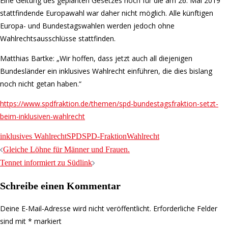
Eine Geltung des geplanten Gesetzes noch für die am 26. Mai 2019
stattfindende Europawahl war daher nicht möglich. Alle künftigen
Europa- und Bundestagswahlen werden jedoch ohne
Wahlrechtsausschlüsse stattfinden.
Matthias Bartke: „Wir hoffen, dass jetzt auch all diejenigen
Bundesländer ein inklusives Wahlrecht einführen, die dies bislang
noch nicht getan haben.“
https://www.spdfraktion.de/themen/spd-bundestagsfraktion-setzt-
beim-inklusiven-wahlrecht
inklusives Wahlrecht
SPD
SPD-Fraktion
Wahlrecht
Beitrags-
Gleiche Löhne für Männer und Frauen.
Navigation
Tennet informiert zu Südlink
Schreibe einen Kommentar
Deine E-Mail-Adresse wird nicht veröffentlicht.
Erforderliche Felder
sind mit
*
markiert