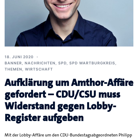
18. JUNI 2020
BANNER
,
NACHRICHTEN
,
SPD
,
SPD WARTBURGKREIS
,
THEMEN
,
WIRTSCHAFT
Aufklärung um Amthor-Affäre
gefordert – CDU/CSU muss
Widerstand gegen Lobby-
Register aufgeben
Mit der Lobby-Affäre um den CDU-Bundestagsabgeordneten Philipp