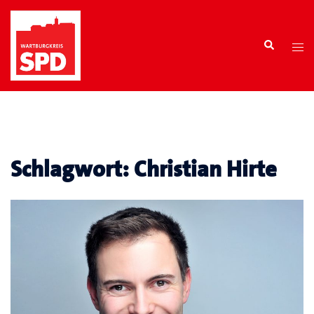
Zum
Inhalt
Search
springen
Tog
men
Schlagwort:
Christian Hirte