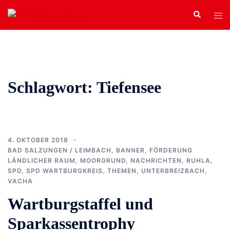
Zum
Search
Tog
Inhalt
men
springen
Schlagwort:
Tiefensee
4. OKTOBER 2018
BAD SALZUNGEN / LEIMBACH
,
BANNER
,
FÖRDERUNG
LÄNDLICHER RAUM
,
MOORGRUND
,
NACHRICHTEN
,
RUHLA
,
SPD
,
SPD WARTBURGKREIS
,
THEMEN
,
UNTERBREIZBACH
,
VACHA
Wartburgstaffel und
Sparkassentrophy