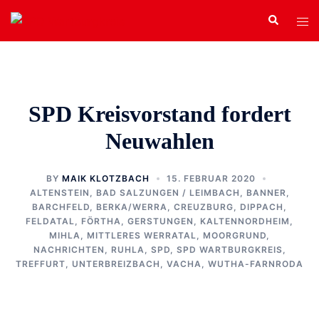
Zum
Search
Tog
Inhalt
men
springen
SPD Kreisvorstand fordert
Neuwahlen
BY
MAIK KLOTZBACH
15. FEBRUAR 2020
ALTENSTEIN
,
BAD SALZUNGEN / LEIMBACH
,
BANNER
,
BARCHFELD
,
BERKA/WERRA
,
CREUZBURG
,
DIPPACH
,
FELDATAL
,
FÖRTHA
,
GERSTUNGEN
,
KALTENNORDHEIM
,
MIHLA
,
MITTLERES WERRATAL
,
MOORGRUND
,
NACHRICHTEN
,
RUHLA
,
SPD
,
SPD WARTBURGKREIS
,
TREFFURT
,
UNTERBREIZBACH
,
VACHA
,
WUTHA-FARNRODA