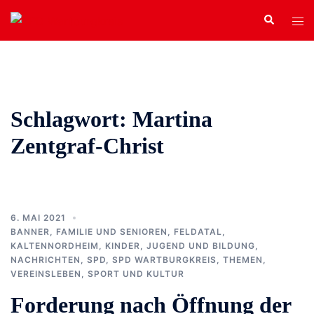
Zum
Search
Tog
Inhalt
men
springen
Schlagwort:
Martina
Zentgraf-Christ
6. MAI 2021
BANNER
,
FAMILIE UND SENIOREN
,
FELDATAL
,
KALTENNORDHEIM
,
KINDER, JUGEND UND BILDUNG
,
NACHRICHTEN
,
SPD
,
SPD WARTBURGKREIS
,
THEMEN
,
VEREINSLEBEN, SPORT UND KULTUR
Forderung nach Öffnung der