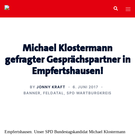
Zum
Search
Tog
Inhalt
men
springen
Michael Klostermann
gefragter Gesprächspartner in
Empfertshausen!
BY
JONNY KRAFT
6. JUNI 2017
BANNER
,
FELDATAL
,
SPD WARTBURGKREIS
Empfertshausen. Unser SPD Bundestagskandidat Michael Klostermann