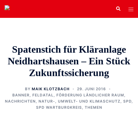
Zum
Search
Tog
Inhalt
men
springen
Spatenstich für Kläranlage
Neidhartshausen – Ein Stück
Zukunftssicherung
BY
MAIK KLOTZBACH
29. JUNI 2016
BANNER
,
FELDATAL
,
FÖRDERUNG LÄNDLICHER RAUM
,
NACHRICHTEN
,
NATUR-, UMWELT- UND KLIMASCHUTZ
,
SPD
,
SPD WARTBURGKREIS
,
THEMEN