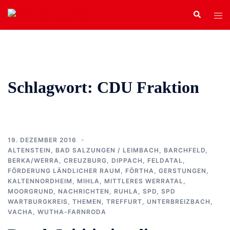
Zum
Search
Tog
Inhalt
men
springen
Schlagwort:
CDU Fraktion
19. DEZEMBER 2016
ALTENSTEIN
,
BAD SALZUNGEN / LEIMBACH
,
BARCHFELD
,
BERKA/WERRA
,
CREUZBURG
,
DIPPACH
,
FELDATAL
,
FÖRDERUNG LÄNDLICHER RAUM
,
FÖRTHA
,
GERSTUNGEN
,
KALTENNORDHEIM
,
MIHLA
,
MITTLERES WERRATAL
,
MOORGRUND
,
NACHRICHTEN
,
RUHLA
,
SPD
,
SPD
WARTBURGKREIS
,
THEMEN
,
TREFFURT
,
UNTERBREIZBACH
,
VACHA
,
WUTHA-FARNRODA