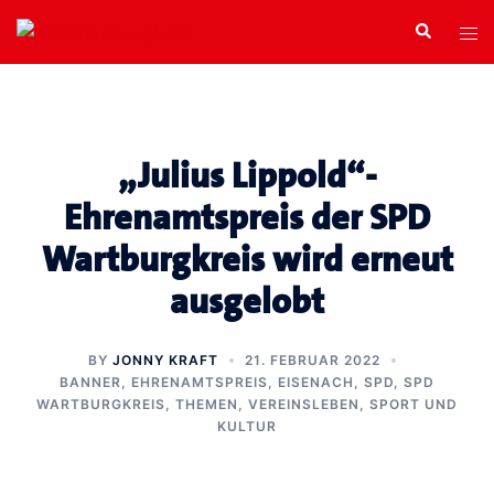
Zum
Search
Tog
Inhalt
men
springen
„Julius Lippold“-
Ehrenamtspreis der SPD
Wartburgkreis wird erneut
ausgelobt
BY
JONNY KRAFT
21. FEBRUAR 2022
BANNER
,
EHRENAMTSPREIS
,
EISENACH
,
SPD
,
SPD
WARTBURGKREIS
,
THEMEN
,
VEREINSLEBEN, SPORT UND
KULTUR