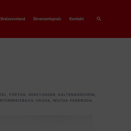
Search
Kreisvorstand
Ehrenamtspreis
Kontakt
TAL
,
FÖRTHA
,
GERSTUNGEN
,
KALTENNORDHEIM
,
NTERBREIZBACH
,
VACHA
,
WUTHA-FARNRODA