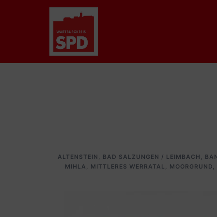
Zum
Inhalt
springen
ALTENSTEIN
,
BAD SALZUNGEN / LEIMBACH
,
BA
MIHLA
,
MITTLERES WERRATAL
,
MOORGRUND
,