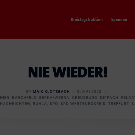
Kreistagsfraktion
Spenden
NIE WIEDER!
BY
MAIK KLOTZBACH
9. MAI 2020
NNER
,
BARCHFELD
,
BERKA/WERRA
,
CREUZBURG
,
DIPPACH
,
FELDA
NACHRICHTEN
,
RUHLA
,
SPD
,
SPD WARTBURGKREIS
,
TREFFURT
,
U