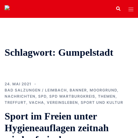
Zum
Search
Tog
Inhalt
men
springen
Schlagwort:
Gumpelstadt
24. MAI 2021
BAD SALZUNGEN / LEIMBACH
,
BANNER
,
MOORGRUND
,
NACHRICHTEN
,
SPD
,
SPD WARTBURGKREIS
,
THEMEN
,
TREFFURT
,
VACHA
,
VEREINSLEBEN, SPORT UND KULTUR
Sport im Freien unter
Hygieneauflagen zeitnah