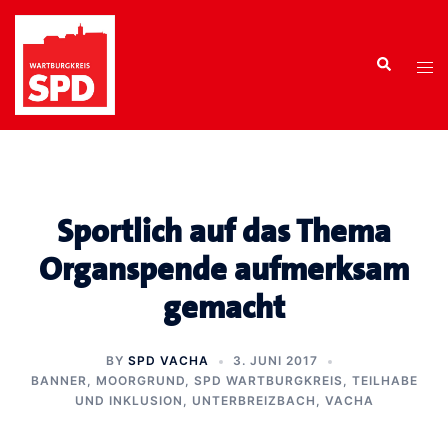
Zum
Inhalt
Search
springen
Tog
men
Sportlich auf das Thema
Organspende aufmerksam
gemacht
BY
SPD VACHA
3. JUNI 2017
BANNER
,
MOORGRUND
,
SPD WARTBURGKREIS
,
TEILHABE
UND INKLUSION
,
UNTERBREIZBACH
,
VACHA