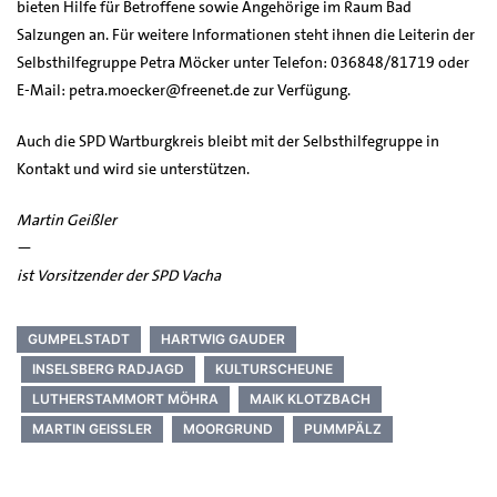
bieten Hilfe für Betroffene sowie Angehörige im Raum Bad
Salzungen an. Für weitere Informationen steht ihnen die Leiterin der
Selbsthilfegruppe Petra Möcker unter Telefon: 036848/81719 oder
E-Mail: petra.moecker@freenet.de zur Verfügung.
Auch die SPD Wartburgkreis bleibt mit der Selbsthilfegruppe in
Kontakt und wird sie unterstützen.
Martin Geißler
—
ist Vorsitzender der SPD Vacha
GUMPELSTADT
HARTWIG GAUDER
INSELSBERG RADJAGD
KULTURSCHEUNE
LUTHERSTAMMORT MÖHRA
MAIK KLOTZBACH
MARTIN GEISSLER
MOORGRUND
PUMMPÄLZ