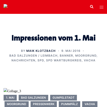
Zum
Search
Tog
Inhalt
men
springen
Impressionen vom 1. Mai
BY
MAIK KLOTZBACH
9. MAI 2016
BAD SALZUNGEN / LEIMBACH
,
BANNER
,
MOORGRUND
,
NACHRICHTEN
,
SPD
,
SPD WARTBURGKREIS
,
VACHA
1. MAI
BAD SALZUNGEN
GUMPELSTADT
MOORGRUND
PRESSENWERK
PUMMPÄLZ
VACHA