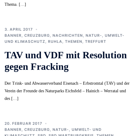
Thema. […]
3. APRIL 2017
BANNER
,
CREUZBURG
,
NACHRICHTEN
,
NATUR-, UMWELT-
UND KLIMASCHUTZ
,
RUHLA
,
THEMEN
,
TREFFURT
TAV und VDF mit Resolution
gegen Fracking
Der Trink- und Abwasserverband Eisenach – Erbstromtal (TAV) und der
Verein der Freunde des Naturparks Eichsfeld – Hainich – Werratal und
des […]
20. FEBRUAR 2017
BANNER
,
CREUZBURG
,
NATUR-, UMWELT- UND
KLIMASCHUTZ
,
SPD
,
SPD WARTBURGKREIS
,
THEMEN