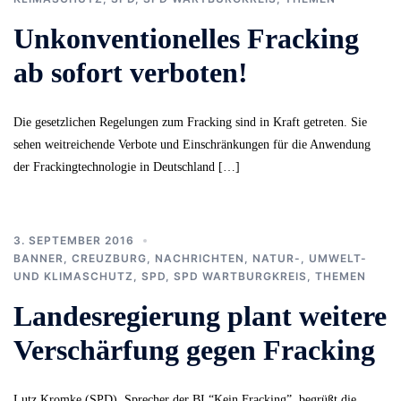
Unkonventionelles Fracking
ab sofort verboten!
Die gesetzlichen Regelungen zum Fracking sind in Kraft getreten. Sie
sehen weitreichende Verbote und Einschränkungen für die Anwendung
der Frackingtechnologie in Deutschland […]
3. SEPTEMBER 2016
BANNER
,
CREUZBURG
,
NACHRICHTEN
,
NATUR-, UMWELT-
UND KLIMASCHUTZ
,
SPD
,
SPD WARTBURGKREIS
,
THEMEN
Landesregierung plant weitere
Verschärfung gegen Fracking
Lutz Kromke (SPD), Sprecher der BI “Kein Fracking”, begrüßt die