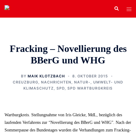
Zum
Search
Tog
Inhalt
men
springen
Fracking – Novellierung des
BBerG und WHG
BY
MAIK KLOTZBACH
8. OKTOBER 2015
CREUZBURG
,
NACHRICHTEN
,
NATUR-, UMWELT- UND
KLIMASCHUTZ
,
SPD
,
SPD WARTBURGKREIS
Wartburgkreis. Stellungnahme von Iris Gleicke, MdL, bezüglich des
laufenden Verfahrens zur “Novellierung des BBerG und WHG”. Nach der
Sommerpause des Bundestages wurden die Verhandlungen zum Fracking-