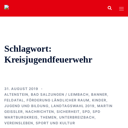
Zum
Search
Tog
Inhalt
men
springen
Schlagwort:
Kreisjugendfeuerwehr
31. AUGUST 2019
ALTENSTEIN
,
BAD SALZUNGEN / LEIMBACH
,
BANNER
,
FELDATAL
,
FÖRDERUNG LÄNDLICHER RAUM
,
KINDER,
JUGEND UND BILDUNG
,
LANDTAGSWAHL 2019
,
MARTIN
GEISSLER
,
NACHRICHTEN
,
SICHERHEIT
,
SPD
,
SPD
WARTBURGKREIS
,
THEMEN
,
UNTERBREIZBACH
,
VEREINSLEBEN, SPORT UND KULTUR