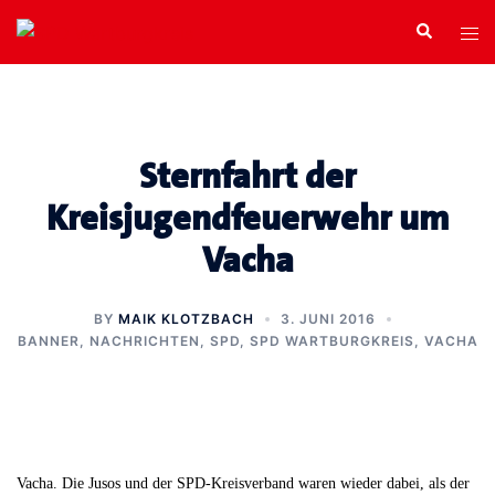
Zum
Search
Tog
Inhalt
men
springen
Sternfahrt der
Kreisjugendfeuerwehr um
Vacha
BY
MAIK KLOTZBACH
3. JUNI 2016
BANNER
,
NACHRICHTEN
,
SPD
,
SPD WARTBURGKREIS
,
VACHA
Vacha. Die Jusos und der SPD-Kreisverband waren wieder dabei, als der