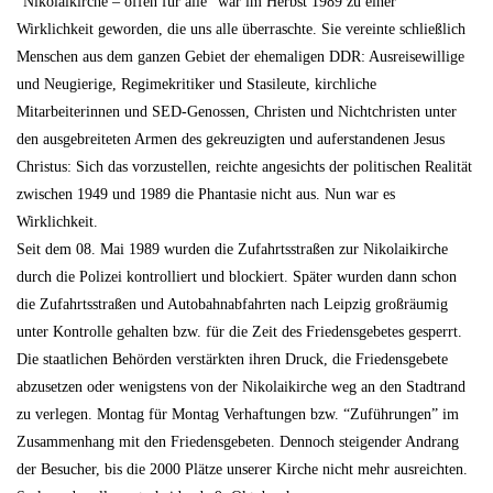
“Nikolaikirche – offen für alle” war im Herbst 1989 zu einer
Wirklichkeit geworden, die uns alle überraschte. Sie vereinte schließlich
Menschen aus dem ganzen Gebiet der ehemaligen DDR: Ausreisewillige
und Neugierige, Regimekritiker und Stasileute, kirchliche
Mitarbeiterinnen und SED-Genossen, Christen und Nichtchristen unter
den ausgebreiteten Armen des gekreuzigten und auferstandenen Jesus
Christus: Sich das vorzustellen, reichte angesichts der politischen Realität
zwischen 1949 und 1989 die Phantasie nicht aus. Nun war es
Wirklichkeit.
Seit dem 08. Mai 1989 wurden die Zufahrtsstraßen zur Nikolaikirche
durch die Polizei kontrolliert und blockiert. Später wurden dann schon
die Zufahrtsstraßen und Autobahnabfahrten nach Leipzig großräumig
unter Kontrolle gehalten bzw. für die Zeit des Friedensgebetes gesperrt.
Die staatlichen Behörden verstärkten ihren Druck, die Friedensgebete
abzusetzen oder wenigstens von der Nikolaikirche weg an den Stadtrand
zu verlegen. Montag für Montag Verhaftungen bzw. “Zuführungen” im
Zusammenhang mit den Friedensgebeten. Dennoch steigender Andrang
der Besucher, bis die 2000 Plätze unserer Kirche nicht mehr ausreichten.