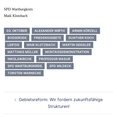
SPD Wartburgkreis
Maik Klotzbach
03. OKTOBER
ALEXANDER WIRTH
ARMIN KÖRZELL
BOSSERODE
FRIEDENSGEBETE
GUNTHER KOCH
LEIPZIG
MAIK KLOTZBACH
MARTIN GEISSLER
MATTHIAS MÜLLER
MONTAGSDEMONSTRATION
NIKOLAIKIRCHE
PROFESSOR MASUR
SPD WARTBURGKREIS
SPD WILDECK
TORSTEN WARNECKE
Beitrags-
Gebietsreform: Wir fordern zukunftsfähige
Navigation
Strukturen!