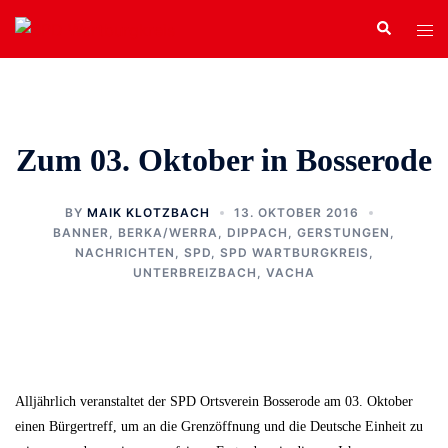
Zum
Search
Tog
Inhalt
men
springen
Zum 03. Oktober in Bosserode
BY
MAIK KLOTZBACH
13. OKTOBER 2016
BANNER
,
BERKA/WERRA
,
DIPPACH
,
GERSTUNGEN
,
NACHRICHTEN
,
SPD
,
SPD WARTBURGKREIS
,
UNTERBREIZBACH
,
VACHA
Alljährlich veranstaltet der SPD Ortsverein Bosserode am 03. Oktober
einen Bürgertreff, um an die Grenzöffnung und die Deutsche Einheit zu