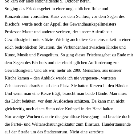
So kam der alles entscheidende 9. Oktober heran.
So ging das Friedensgebet in einer unglaublichen Ruhe und
Konzentration vonstatten. Kurz vor dem Schluss, vor dem Segen des
Bischofs, wurde noch der Appell des Gewandhauskapellmeisters
Professor Masur und anderer verlesen, der unsere Aufrufe zur
Gewaltlosigkeit unterstützte. Wichtig auch diese Gemeinsamkeit in einer
solch bedrohlichen Situation, die Verbundenheit zwischen Kirche und
Kunst, Musik und Evangelium. So ging dieses Friedensgebet zu Ende mit
dem Segen des Bischofs und der eindringlichen Aufforderung zur
Gewaltlosigkeit. Und als wir, mehr als 2000 Menschen, aus unserer
Kirche kamen – den Anblick werde ich nie vergessen-, warteten
Zehntausende draußen auf dem Platz. Sie hatten Kerzen in den Händen.
Und wenn man eine Kerze trägt, braucht man beide Hände. Man muss
das Licht behüten, vor dem Auslöschen schützen. Da kann man nicht
gleichzeitig noch einen Stein oder Knüppel in der Hand halten.
Nur wenige Wochen dauerte die gewaltlose Bewegung und brachte doch
die Partei- und Weltanschauungsdiktatur zum Einsturz. Hunderttausende
auf der Straße um das Stadtzentrum. Nicht eine zerstörte