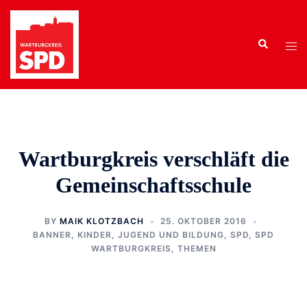
Zum
Inhalt
Search
springen
Tog
men
Wartburgkreis verschläft die
Gemeinschaftsschule
BY
MAIK KLOTZBACH
25. OKTOBER 2016
BANNER
,
KINDER, JUGEND UND BILDUNG
,
SPD
,
SPD
WARTBURGKREIS
,
THEMEN