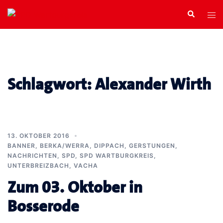
Zum
Search
Tog
Inhalt
men
springen
Schlagwort:
Alexander Wirth
13. OKTOBER 2016
BANNER
,
BERKA/WERRA
,
DIPPACH
,
GERSTUNGEN
,
NACHRICHTEN
,
SPD
,
SPD WARTBURGKREIS
,
UNTERBREIZBACH
,
VACHA
Zum 03. Oktober in
Bosserode