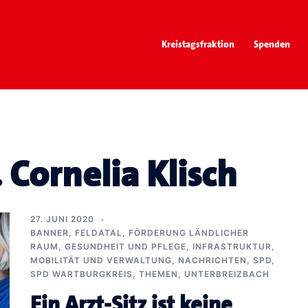
Kreistagsfraktion
Spenden
. Cornelia Klisch
27. JUNI 2020
BANNER
,
FELDATAL
,
FÖRDERUNG LÄNDLICHER
RAUM
,
GESUNDHEIT UND PFLEGE
,
INFRASTRUKTUR,
MOBILITÄT UND VERWALTUNG
,
NACHRICHTEN
,
SPD
,
SPD WARTBURGKREIS
,
THEMEN
,
UNTERBREIZBACH
Ein Arzt-Sitz ist keine