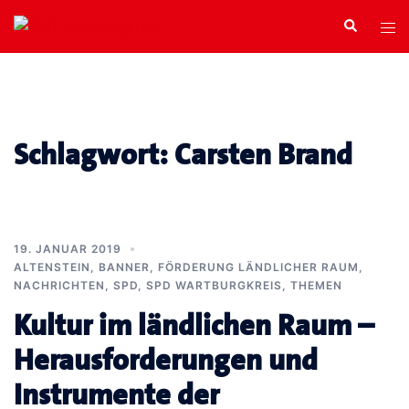
Zum
Search
Tog
Inhalt
men
springen
Schlagwort:
Carsten Brand
19. JANUAR 2019
ALTENSTEIN
,
BANNER
,
FÖRDERUNG LÄNDLICHER RAUM
,
NACHRICHTEN
,
SPD
,
SPD WARTBURGKREIS
,
THEMEN
Kultur im ländlichen Raum –
Herausforderungen und
Instrumente der