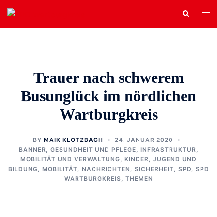
Zum
Search
Tog
Inhalt
men
springen
Trauer nach schwerem
Busunglück im nördlichen
Wartburgkreis
BY
MAIK KLOTZBACH
24. JANUAR 2020
BANNER
,
GESUNDHEIT UND PFLEGE
,
INFRASTRUKTUR,
MOBILITÄT UND VERWALTUNG
,
KINDER, JUGEND UND
BILDUNG
,
MOBILITÄT
,
NACHRICHTEN
,
SICHERHEIT
,
SPD
,
SPD
WARTBURGKREIS
,
THEMEN