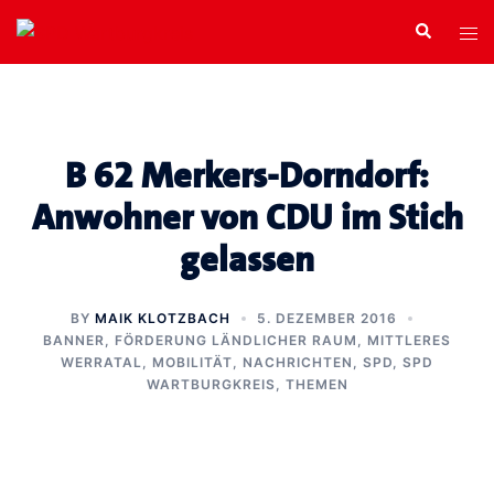
Zum
Search
Tog
Inhalt
men
springen
B 62 Merkers-Dorndorf:
Anwohner von CDU im Stich
gelassen
BY
MAIK KLOTZBACH
5. DEZEMBER 2016
BANNER
,
FÖRDERUNG LÄNDLICHER RAUM
,
MITTLERES
WERRATAL
,
MOBILITÄT
,
NACHRICHTEN
,
SPD
,
SPD
WARTBURGKREIS
,
THEMEN