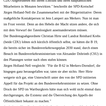
CDU-Abgeordneten mit ihrem Einfluss und ihren hauptamtlichen
Mitarbeitern in Monaten bewirkten.” beschreibt der SPD-Kreischef
Jürgen Holland-Nell die Zusammenarbeit mit der Bürgerinitiative. Deren
maßgebliche Kontaktperson ist Jens Lampert aus Merkers. Nun ist man
im Frust vereint. Denn an den Hebeln der Macht sitzen andere, die sich
mit dem Vorwurf der Tatenlosigkeit auseinandersetzen müssen.
Der Bundestagsabgeordnete Christian Hirte und Landrat Reinhard Krebs
(beide CDU) lobten sich kürzlich öffentlich selbst, sie hätten die B 19,
die bereits sicher im Bundesverkehrswegeplan 2030 stand, durch einen
Besuch im Bundesverkehrsministerium von Alexander Dobrinth (CSU) in
den Planungen weiter nach oben stufen können.
Jürgen Holland-Nell vergleicht: “Für die B 62 in Merkers-Dorndorf, die
hingegen ganz herausgefallen war, taten sie aber nichts. Herr Hirte
weigerte sich gar, eine Unterschrift unter den von der SPD initiierten
Appell für das Projekt an den Bundesverkehrsminister zu setzen. Ohne
Druck der SPD im Wartburgkreis hätte man sich wohl nicht einmal dazu
durchgerungen, die Existenz und die Überreichung des Appells der
Öffentlichkeit bekannt zu machen.”