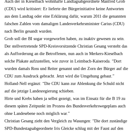
Auch der in Kieselbach wohnhafte Landtagsabgeordnete Manfred Grob
(CDU) wird kritisiert: Er lieferte der Bürgerinitiative keine Antworten
aus dem Landtag oder eine Erklärung dafür, warum 2011 die genannten
falschen Zahlen vom damaligen Landesverkehrsminister Carius (CDU)
nach Berlin gesandt wurden.
Grob soll der BI sogar vorgeworfen haben, zu inaktiv gewesen zu sein.
Der stellvertretende SPD-Kreisvorsitzende Christian Gesang versteht das
als Aufforderung an die Betroffenen, nun auch in Merkers-Kieselbach
solche Plakate aufzustellen, wie zuvor in Leimbach-Kaiseroda. “Dort
wurden damals Ross und Reiter genannt und der Zorn der Bürger auf die
CDU zum Ausdruck gebracht. Jetzt wird die Umgehung gebaut.”
Holland-Nell ergänzt: “Die CDU kann zur Ablenkung die Schuld nicht
auf die jetzige Landesregierung schieben.
Hirte und Krebs haben ja selbst gezeigt, was im Einsatz für die B 19 zu
diesem späten Zeitpunkt im Prozess des Bundesverkehrswegeplans auch
ohne Landesebene noch möglich war.”
Christian Gesang zieht den Vergleich zu Wasungen: “Die dort zuständige
SPD-Bundestagsabgeordnete Iris Gleicke schlug mit der Faust auf den