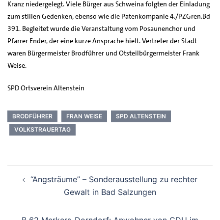
Kranz niedergelegt. Viele Bürger aus Schweina folgten der Einladung
zum stillen Gedenken, ebenso wie die Patenkompanie 4./PZGren.Bd
391. Begleitet wurde die Veranstaltung vom Posaunenchor und
Pfarrer Ender, der eine kurze Ansprache hielt. Vertreter der Stadt
waren Bürgermeister Brodführer und Otsteilbürgermeister Frank
Weise.
SPD Ortsverein Altenstein
BRODFÜHRER
FRAN WEISE
SPD ALTENSTEIN
VOLKSTRAUERTAG
Beitrags-
“Angsträume” – Sonderausstellung zu rechter
Navigation
Gewalt in Bad Salzungen
B 62 Merkers-Dorndorf: Anwohner von CDU im