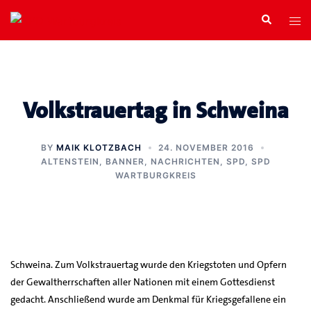
Zum
Search
Tog
Inhalt
men
springen
Volkstrauertag in Schweina
BY
MAIK KLOTZBACH
24. NOVEMBER 2016
ALTENSTEIN
,
BANNER
,
NACHRICHTEN
,
SPD
,
SPD
WARTBURGKREIS
Schweina. Zum Volkstrauertag wurde den Kriegstoten und Opfern
der Gewaltherrschaften aller Nationen mit einem Gottesdienst
gedacht. Anschließend wurde am Denkmal für Kriegsgefallene ein