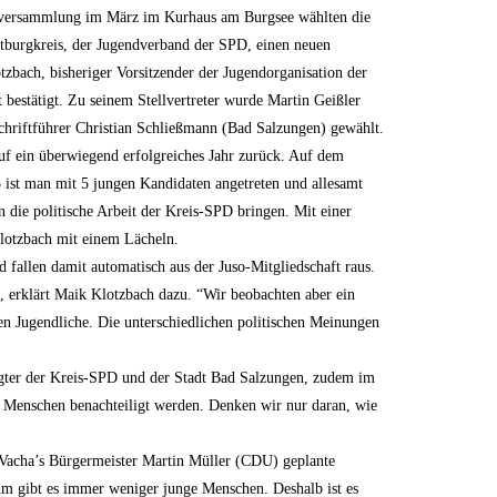
rversammlung im März im Kurhaus am Burgsee wählten die
tburgkreis, der Jugendverband der SPD, einen neuen
tzbach, bisheriger Vorsitzender der Jugendorganisation der
estätigt. Zu seinem Stellvertreter wurde Martin Geißler
hriftführer Christian Schließmann (Bad Salzungen) gewählt.
auf ein überwiegend erfolgreiches Jahr zurück. Auf dem
5 ist man mit 5 jungen Kandidaten angetreten und allesamt
die politische Arbeit der Kreis-SPD bringen. Mit einer
Klotzbach mit einem Lächeln.
d fallen damit automatisch aus der Juso-Mitgliedschaft raus.
, erklärt Maik Klotzbach dazu. “Wir beobachten aber ein
en Jugendliche. Die unterschiedlichen politischen Meinungen
ragter der Kreis-SPD und der Stadt Bad Salzungen, zudem im
rte Menschen benachteiligt werden. Denken wir nur daran, wie
 Vacha’s Bürgermeister Martin Müller (CDU) geplante
um gibt es immer weniger junge Menschen. Deshalb ist es