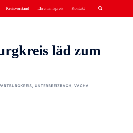
Search
Kreisvorstand
Ehrenamtspreis
Kontakt
urgkreis läd zum
WARTBURGKREIS
,
UNTERBREIZBACH
,
VACHA