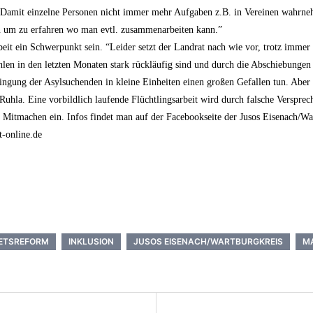
n. Damit einzelne Personen nicht immer mehr Aufgaben z.B. in Vereinen wahrneh
n um zu erfahren wo man evtl. zusammenarbeiten kann.”
eit ein Schwerpunkt sein. “Leider setzt der Landrat nach wie vor, trotz immer
len in den letzten Monaten stark rückläufig sind und durch die Abschiebungen
ingung der Asylsuchenden in kleine Einheiten einen großen Gefallen tun. Aber 
Ruhla. Eine vorbildlich laufende Flüchtlingsarbeit wird durch falsche Versprech
um Mitmachen ein. Infos findet man auf der Facebookseite der Jusos Eisenach/War
-online.de
IETSREFORM
INKLUSION
JUSOS EISENACH/WARTBURGKREIS
M