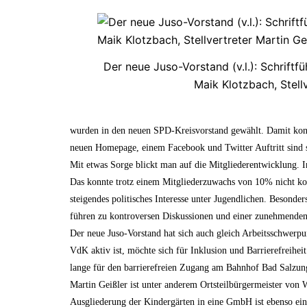
Der neue Juso-Vorstand (v.l.): Schriftf
Maik Klotzbach, Stell
wurden in den neuen SPD-Kreisvorstand gewählt. Damit konn
neuen Homepage, einem Facebook und Twitter Auftritt sind s
Mit etwas Sorge blickt man auf die Mitgliederentwicklung. In
Das konnte trotz einem Mitgliederzuwachs von 10% nicht komp
steigendes politisches Interesse unter Jugendlichen. Besond
führen zu kontroversen Diskussionen und einer zunehmenden 
Der neue Juso-Vorstand hat sich auch gleich Arbeitsschwerp
VdK aktiv ist, möchte sich für Inklusion und Barrierefreihei
lange für den barrierefreien Zugang am Bahnhof Bad Salzun
Martin Geißler ist unter anderem Ortsteilbürgermeister von
Ausgliederung der Kindergärten in eine GmbH ist ebenso ei