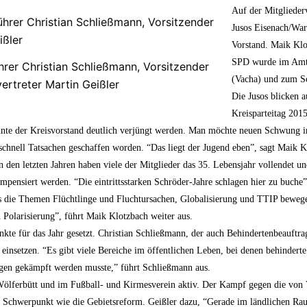
Auf der Mitgliede
Jusos Eisenach/War
Vorstand. Maik Klo
SPD wurde im Amt b
ührer Christian Schließmann, Vorsitzender
(Vacha) und zum Sc
vertreter Martin Geißler
Die Jusos blicken 
Kreisparteitag 201
te der Kreisvorstand deutlich verjüngt werden. Man möchte neuen Schwung in 
chnell Tatsachen geschaffen worden. “Das liegt der Jugend eben”, sagt Maik 
 den letzten Jahren haben viele der Mitglieder das 35. Lebensjahr vollendet un
ensiert werden. “Die eintrittsstarken Schröder-Jahre schlagen hier zu buche”
ers die Themen Flüchtlinge und Fluchtursachen, Globalisierung und TTIP beweg
Polarisierung”, führt Maik Klotzbach weiter aus.
unkte für das Jahr gesetzt. Christian Schließmann, der auch Behindertenbeauft
t einsetzen. “Es gibt viele Bereiche im öffentlichen Leben, bei denen behinde
gen gekämpft werden musste,” führt Schließmann aus.
 Wölferbütt und im Fußball- und Kirmesverein aktiv. Der Kampf gegen die von
n Schwerpunkt wie die Gebietsreform. Geißler dazu, “Gerade im ländlichen Ra