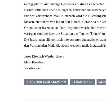
richtig jetzt zukunftsfähige Gemeindestrukturen zu schaffe
Darum sollte man über den eigenen Tellerrand hinausschaue
Für den Vorsitzenden Maik Klotzbach wird die Flüchtlingsarb
Massenunterkünfte von bis zu 300 Plätzen. Gerade da die Zah
Grund daran festzuhalten. Der Integration würde die Unterbr
verärgert sind wir über die Situation der “bunten Traube” in 
Die Jusos laden alle politisch interessierten Jugendlichen z
den Vorsitzenden Maik Klotzbach wenden: maik-klotzbach@t
Jusos Eisenach/Wartburgkreis
Maik Klotzbach
Vorsitzender
CHRISTIAN SCHLIESSMANN
FLÜCHTLINGE
GEB
Beitrags-