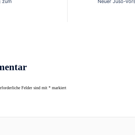
g zum
Neuer Juso-Vors
mentar
rforderliche Felder sind mit
*
markiert