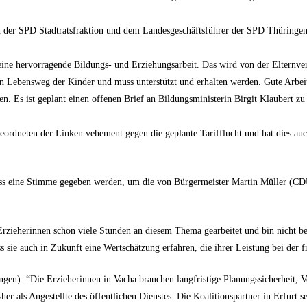
rn der SPD Stadtratsfraktion und dem Landesgeschäftsführer der SPD Thüring
ine hervorragende Bildungs- und Erziehungsarbeit. Das wird von der Elternvert
ren Lebensweg der Kinder und muss unterstützt und erhalten werden. Gute Arbei
n. Es ist geplant einen offenen Brief an Bildungsministerin Birgit Klaubert zu 
geordneten der Linken vehement gegen die geplante Tarifflucht und hat dies a
ss eine Stimme gegeben werden, um die von Bürgermeister Martin Müller (CDU)
rzieherinnen schon viele Stunden an diesem Thema gearbeitet und bin nicht b
s sie auch in Zukunft eine Wertschätzung erfahren, die ihrer Leistung bei der 
en): “Die Erzieherinnen in Vacha brauchen langfristige Planungssicherheit, Ve
sher als Angestellte des öffentlichen Dienstes. Die Koalitionspartner in Erfurt 