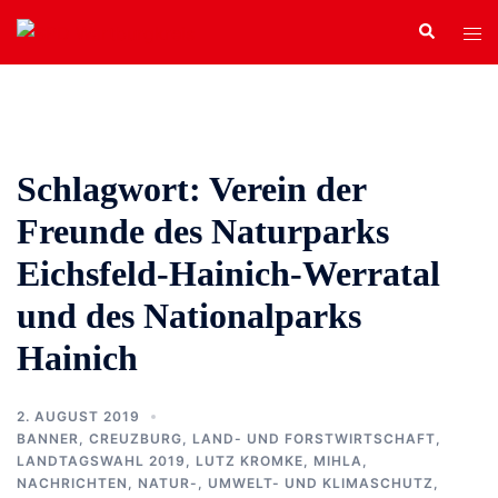
Zum
Search
Tog
Inhalt
men
springen
Schlagwort:
Verein der
Freunde des Naturparks
Eichsfeld-Hainich-Werratal
und des Nationalparks
Hainich
2. AUGUST 2019
BANNER
,
CREUZBURG
,
LAND- UND FORSTWIRTSCHAFT
,
LANDTAGSWAHL 2019
,
LUTZ KROMKE
,
MIHLA
,
NACHRICHTEN
,
NATUR-, UMWELT- UND KLIMASCHUTZ
,