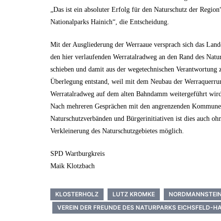
„Das ist ein absoluter Erfolg für den Naturschutz der Regio
Nationalparks Hainich“, die Entscheidung.
Mit der Ausgliederung der Werraaue versprach sich das Lan
den hier verlaufenden Werratalradweg an den Rand des Natur
schieben und damit aus der wegetechnischen Verantwortung
Überlegung entstand, weil mit dem Neubau der Werraquerru
Werratalradweg auf dem alten Bahndamm weitergeführt wird
Nach mehreren Gesprächen mit den angrenzenden Kommune
Naturschutzverbänden und Bürgerinitiativen ist dies auch oh
Verkleinerung des Naturschutzgebietes möglich.
SPD Wartburgkreis
Maik Klotzbach
KLOSTERHOLZ
LUTZ KROMKE
NORDMANNSTEI
VEREIN DER FREUNDE DES NATURPARKS EICHSFELD-H