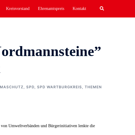
Search
Kreisvorstand
Ehrenamtspreis
Kontakt
Nordmannsteine”
t
LIMASCHUTZ
,
SPD
,
SPD WARTBURGKREIS
,
THEMEN
n von Umweltverbänden und Bürgerinitiativen lenkte die