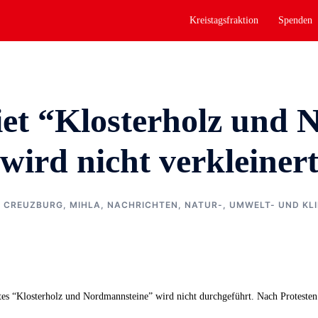
Kreistagsfraktion
Spenden
iet “Klosterholz und 
wird nicht verkleiner
,
CREUZBURG
,
MIHLA
,
NACHRICHTEN
,
NATUR-, UMWELT- UND K
tes “Klosterholz und Nordmannsteine” wird nicht durchgeführt. Nach Proteste