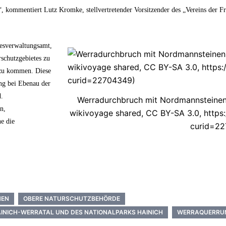
n“, kommentiert Lutz Kromke, stellvertretender Vorsitzender des „Vereins der 
desverwaltungsamt,
schutzgebietes zu
 zu kommen. Diese
ng bei Ebenau der
.
Werradurchbruch mit Nordmannsteinen 
n,
wikivoyage shared, CC BY-SA 3.0, http
ne die
curid=2
NEN
OBERE NATURSCHUTZBEHÖRDE
AINICH-WERRATAL UND DES NATIONALPARKS HAINICH
WERRAQUERRU