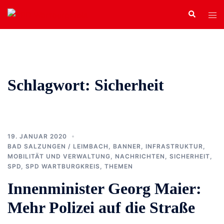
Zum
Search
Tog
Inhalt
men
springen
Schlagwort:
Sicherheit
19. JANUAR 2020
BAD SALZUNGEN / LEIMBACH
,
BANNER
,
INFRASTRUKTUR,
MOBILITÄT UND VERWALTUNG
,
NACHRICHTEN
,
SICHERHEIT
,
SPD
,
SPD WARTBURGKREIS
,
THEMEN
Innenminister Georg Maier:
Mehr Polizei auf die Straße