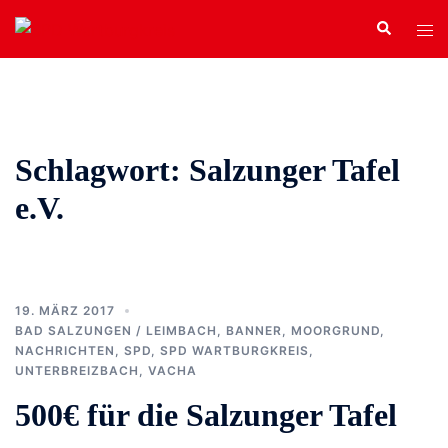
Zum
Search
Tog
Inhalt
men
springen
Schlagwort:
Salzunger Tafel
e.V.
19. MÄRZ 2017
BAD SALZUNGEN / LEIMBACH
,
BANNER
,
MOORGRUND
,
NACHRICHTEN
,
SPD
,
SPD WARTBURGKREIS
,
UNTERBREIZBACH
,
VACHA
500€ für die Salzunger Tafel