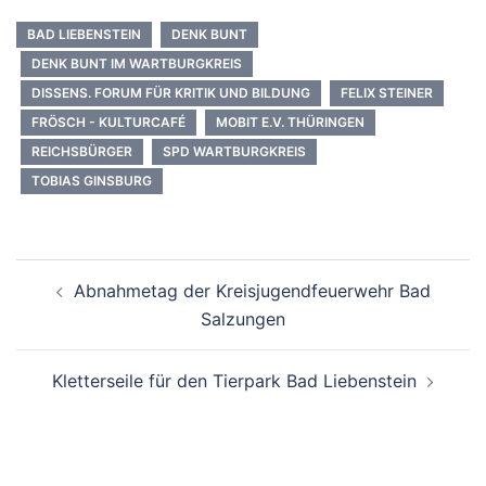
BAD LIEBENSTEIN
DENK BUNT
DENK BUNT IM WARTBURGKREIS
DISSENS. FORUM FÜR KRITIK UND BILDUNG
FELIX STEINER
FRÖSCH - KULTURCAFÉ
MOBIT E.V. THÜRINGEN
REICHSBÜRGER
SPD WARTBURGKREIS
TOBIAS GINSBURG
Beitrags-
Abnahmetag der Kreisjugendfeuerwehr Bad
Navigation
Salzungen
Kletterseile für den Tierpark Bad Liebenstein