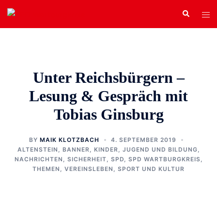
Zum
Search
Tog
Inhalt
men
springen
Unter Reichsbürgern –
Lesung & Gespräch mit
Tobias Ginsburg
BY
MAIK KLOTZBACH
4. SEPTEMBER 2019
ALTENSTEIN
,
BANNER
,
KINDER, JUGEND UND BILDUNG
,
NACHRICHTEN
,
SICHERHEIT
,
SPD
,
SPD WARTBURGKREIS
,
THEMEN
,
VEREINSLEBEN, SPORT UND KULTUR